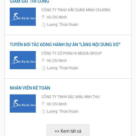
GIÁM SÁT THI CÔNG
CÔNG TY TNHH XÂY DỰNG MINH CHƯƠNG
Hồ Chí Minh
Lương: Thoả thuận
$
TUYỂN ĐỐI TÁC ĐỒNG HÀNH DỰ ÁN "LÀNG NỘI DUNG SỐ"
CÔNG TY CỔ PHẦN HI MEDIA GROUP
Hồ Chí Minh
Lương: Thoả thuận
$
NHÂN VIÊN KẾ TOÁN
CÔNG TY TNHH SẮC MÀU ANH THƯ
Hồ Chí Minh
Lương: Thoả thuận
$
>> Xem tất cả