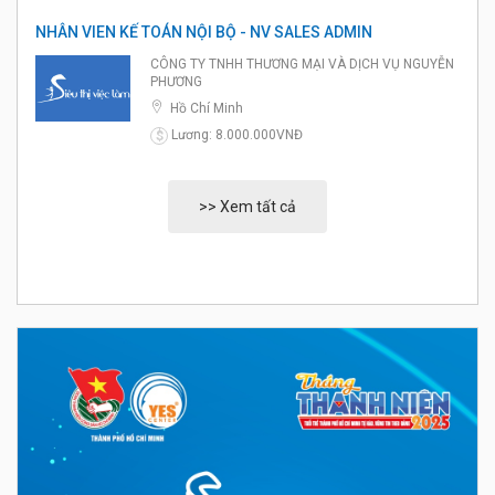
NHÂN VIEN KẾ TOÁN NỘI BỘ - NV SALES ADMIN
CÔNG TY TNHH THƯƠNG MẠI VÀ DỊCH VỤ NGUYỄN
PHƯƠNG
Hồ Chí Minh
Lương: 8.000.000VNĐ
$
>> Xem tất cả