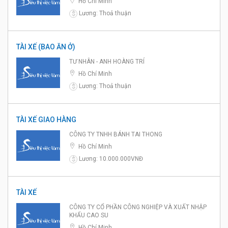
Hồ Chí Minh
Lương: Thoả thuận
$
TÀI XẾ (BAO ĂN Ở)
TƯ NHÂN - ANH HOÀNG TRÍ
Hồ Chí Minh
Lương: Thoả thuận
$
TÀI XẾ GIAO HÀNG
CÔNG TY TNHH BÁNH TAI THONG
Hồ Chí Minh
Lương: 10.000.000VNĐ
$
TÀI XẾ
CÔNG TY CỔ PHẦN CÔNG NGHIỆP VÀ XUẤT NHẬP
KHẨU CAO SU
Hồ Chí Minh