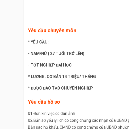
Yêu cầu chuyên môn
* YÊU CẦU:
- NAM/NỮ ( 27 TUỔI TRỞ LÊN)
- TỐT NGHIỆP ĐẠI HỌC
* LƯƠNG: CƠ BẢN 14 TRIỆU/ THÁNG
* ĐƯỢC ĐÀO TẠO CHUYÊN NGHIỆP
Yêu cầu hồ sơ
01 Đơn xin việc có dán ảnh
02 Bản sơ yếu lý lịch có công chứng xác nhận của UBND
Bản sao hộ khẩu, CMND có công chứng của UBND phường