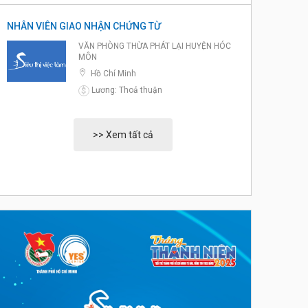
NHÂN VIÊN GIAO NHẬN CHỨNG TỪ
VĂN PHÒNG THỪA PHÁT LẠI HUYỆN HÓC
MÔN
Hồ Chí Minh
Lương: Thoả thuận
$
>> Xem tất cả