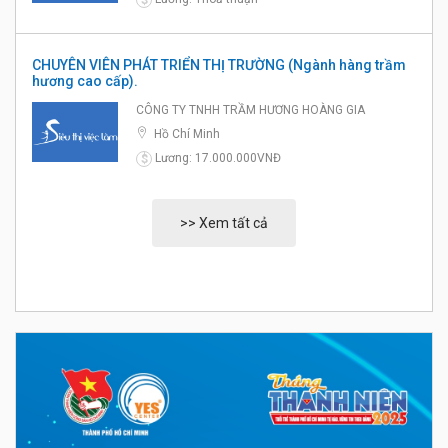
$
CHUYÊN VIÊN PHÁT TRIỂN THỊ TRƯỜNG (Ngành hàng trầm
hương cao cấp).
CÔNG TY TNHH TRẦM HƯƠNG HOÀNG GIA
Hồ Chí Minh
Lương: 17.000.000VNĐ
$
>> Xem tất cả