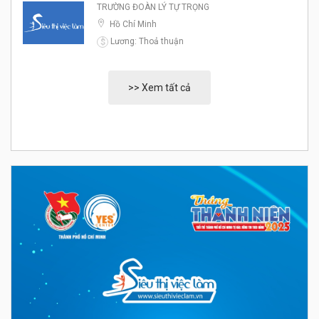
TRƯỜNG ĐOÀN LÝ TỰ TRỌNG
Hồ Chí Minh
Lương: Thoả thuận
$
>> Xem tất cả