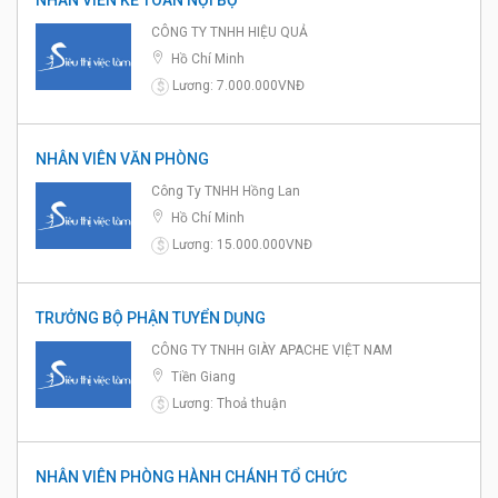
NHÂN VIÊN KẾ TOÁN NỘI BỘ
CÔNG TY TNHH HIỆU QUẢ
Hồ Chí Minh
Lương: 7.000.000VNĐ
$
NHÂN VIÊN VĂN PHÒNG
Công Ty TNHH Hồng Lan
Hồ Chí Minh
Lương: 15.000.000VNĐ
$
TRƯỞNG BỘ PHẬN TUYỂN DỤNG
CÔNG TY TNHH GIÀY APACHE VIỆT NAM
Tiền Giang
Lương: Thoả thuận
$
NHÂN VIÊN PHÒNG HÀNH CHÁNH TỔ CHỨC