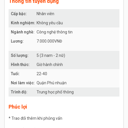
Thông tin tuyển dụng
Cấp bậc:
Nhân viên
Kinh nghiệm:
Không yêu cầu
Ngành nghề:
Công nghệ thông tin
Lương:
7.000.000VNĐ
Số lượng:
5 (3 nam - 2 nữ)
Hình thức:
Giờ hành chính
Tuổi:
22-40
Nơi làm việc:
Quận Phú nhuận
Trình độ:
Trung học phổ thông
Phúc lợi
* Trao đổi thêm khi phỏng vấn