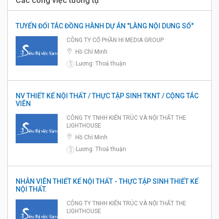
Các công việc tương tự
TUYỂN ĐỐI TÁC ĐỒNG HÀNH DỰ ÁN "LÀNG NỘI DUNG SỐ"
CÔNG TY CỔ PHẦN HI MEDIA GROUP
Hồ Chí Minh
Lương: Thoả thuận
$
NV THIẾT KẾ NỘI THẤT / THỰC TẬP SINH TKNT / CỘNG TÁC
VIÊN
CÔNG TY TNHH KIẾN TRÚC VÀ NỘI THẤT THE
LIGHTHOUSE
Hồ Chí Minh
Lương: Thoả thuận
$
NHÂN VIÊN THIẾT KẾ NỘI THẤT - THỰC TẬP SINH THIẾT KẾ
NỘI THẤT.
CÔNG TY TNHH KIẾN TRÚC VÀ NỘI THẤT THE
LIGHTHOUSE