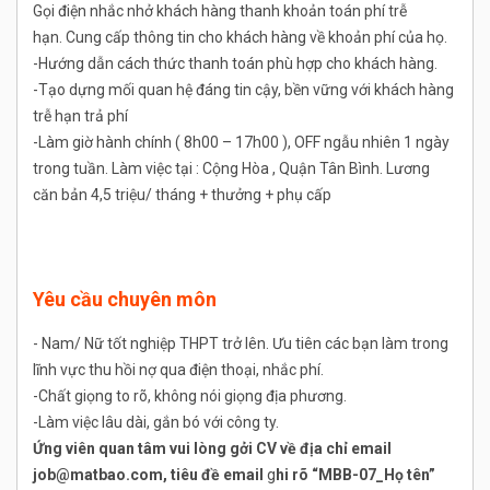
Gọi điện nhắc nhở khách hàng thanh khoản toán phí trễ
hạn. Cung cấp thông tin cho khách hàng về khoản phí của họ.
-Hướng dẫn cách thức thanh toán phù hợp cho khách hàng.
-Tạo dựng mối quan hệ đáng tin cậy, bền vững với khách hàng
trễ hạn trả phí
-Làm giờ hành chính ( 8h00 – 17h00 ), OFF ngẫu nhiên 1 ngày
trong tuần. Làm việc tại : Cộng Hòa , Quận Tân Bình. Lương
căn bản 4,5 triệu/ tháng + thưởng + phụ cấp
Yêu cầu chuyên môn
- Nam/ Nữ tốt nghiệp THPT trở lên. Ưu tiên các bạn làm trong
lĩnh vực thu hồi nợ qua điện thoại, nhắc phí.
-Chất giọng to rõ, không nói giọng địa phương.
-Làm việc lâu dài, gắn bó với công ty.
Ứng viên quan tâm vui lòng gởi CV về địa chỉ email
job@matbao.com, tiêu đề email
g
hi rõ “MBB-07_Họ tên”