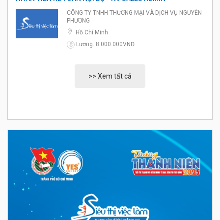
CÔNG TY TNHH THƯƠNG MẠI VÀ DỊCH VỤ NGUYỄN
PHƯƠNG
Hồ Chí Minh
Lương: 8.000.000VNĐ
$
>> Xem tất cả