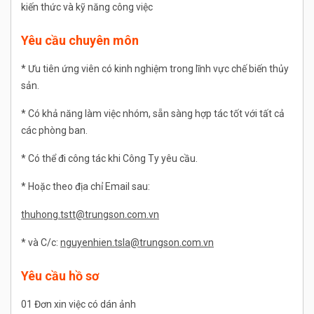
kiến thức và kỹ năng công việc
Yêu cầu chuyên môn
* Ưu tiên ứng viên có kinh nghiệm trong lĩnh vực chế biến thủy
sản.
* Có khả năng làm việc nhóm, sẵn sàng hợp tác tốt với tất cả
các phòng ban.
* Có thể đi công tác khi Công Ty yêu cầu.
* Hoặc theo địa chỉ Email sau:
thuhong.tstt@trungson.com.vn
* và C/c:
nguyenhien.tsla@trungson.com.vn
Yêu cầu hồ sơ
01 Đơn xin việc có dán ảnh