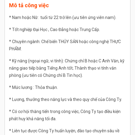
Mô tả công việc
* Nam hoặc Nữ: tuổi từ 22 trở lên (ưu tiên ứng viên nam).
* Tốt nghiệp Đại Học , Cao Đẳng hoặc Trung Cấp.
* Chuyên ngành: Chế biến THỦY SẢN hoặc công nghệ THỰC
PHẨM.
* Kỹ năng (ngoại ngữ, vi tính): Chứng chỉ B hoặc C Anh Văn, kỹ
năng giao tiếp bằng Tiếng Anh tốt; Thành thạo vi tính văn
phòng (ưu tiên có Chứng chỉ B Tin học).
* Mức lương : Thỏa thuận.
* Lương, thưởng theo năng lực và theo quy chế của Công Ty.
* Có cơ hội thăng tiến trong công việc, Công Ty tạo điều kiện
phát huy khả năng tối đa.
* Liên tục được Công Ty huấn luyện, đào tạo chuyên sâu về