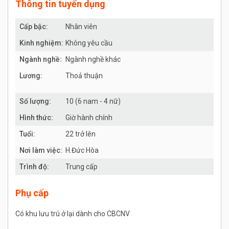
Thông tin tuyển dụng
Cấp bậc:
Nhân viên
Kinh nghiệm:
Không yêu cầu
Ngành nghề:
Ngành nghề khác
Lương:
Thoả thuận
Số lượng:
10 (6 nam - 4 nữ)
Hình thức:
Giờ hành chính
Tuổi:
22 trở lên
Nơi làm việc:
H.Đức Hòa
Trình độ:
Trung cấp
Phụ cấp
Có khu lưu trú ở lại dành cho CBCNV