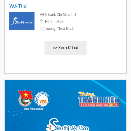
VĂN THƯ
AGRIBank Chi Nhánh 3
Hồ Chí Minh
Lương: Thoả thuận
$
>> Xem tất cả