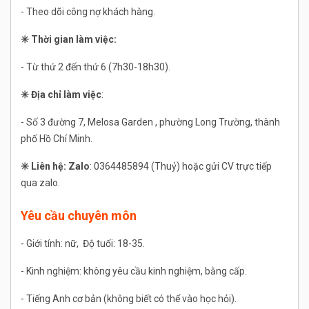
- Theo dõi công nợ khách hàng.
✳
️ Thời gian làm việc:
- Từ thứ 2 đến thứ 6 (7h30-18h30).
✳
️ Địa chỉ làm việc
:
- Số 3 đường 7, Melosa Garden , phường Long Trường, thành
phố Hồ Chí Minh.
✳
️ Liên hệ: Zalo
: 0364485894 (Thuỷ) hoặc gửi CV trực tiếp
qua zalo.
Yêu cầu chuyên môn
- Giới tính: nữ, Độ tuổi: 18-35.
- Kinh nghiệm: không yêu cầu kinh nghiệm, bằng cấp.
- Tiếng Anh cơ bản (không biết có thể vào học hỏi).