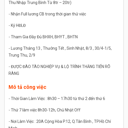
Thu Nhập Trung Bình Từ 8tr – 20tr)
- Nhận Full lương CB trong thời gian thử việc
- Ký HĐLĐ
- Tham Gia Đầy Đủ BHXH, BHYT , BHTN
- Lương Tháng 13 , Thưởng Tết , Sinh Nhật, 8/3 , 30/4-1/5,
Trung Thu, 2/9
- ĐƯỢC ĐÀO TÀO NGHIỆP VỤ & LỘ TRÌNH THĂNG TIẾN RÕ
RÀNG
Mô tả công việc
- Thời Gian Làm Việc : 8h30 – 17h30 từ thứ 2 đến thứ 6
- Thứ 7 làm việc 8h30-12h, Chủ Nhật Off
- Nơi Làm Việc : 20A Cộng Hòa P.12, Q.Tân Bình , TP.Hồ Chí