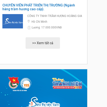
CHUYÊN VIÊN PHÁT TRIỂN THỊ TRƯỜNG (Ngành
hàng trầm hương cao cấp).
CÔNG TY TNHH TRẦM HƯƠNG HOÀNG GIA
Hồ Chí Minh
Lương: 17.000.000VNĐ
$
>> Xem tất cả