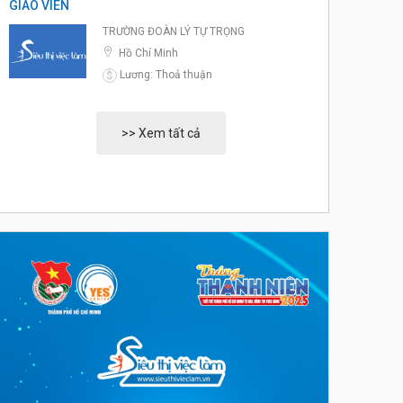
GIÁO VIÊN
TRƯỜNG ĐOÀN LÝ TỰ TRỌNG
Hồ Chí Minh
Lương: Thoả thuận
$
>> Xem tất cả