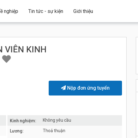
ề nghiệp
Tin tức - sự kiện
Giới thiệu
 VIÊN KINH
)
Nộp đơn ứng tuyển
Không yêu cầu
Kinh nghiệm:
Thoả thuận
Lương: