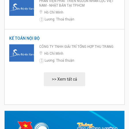
PHÂN VIỆN PHÁT TRIỂN NGUỒN NHÂN LỰC VIỆT
NAM - NHẬT BẢN TẠI TP.HCM
Hồ Chí Minh
Lương: Thoả thuận
$
KẾ TOÁN NỘI BỘ
CÔNG TY TNHH GIẢI TRÍ TỔNG HỢP THU TRANG
Hồ Chí Minh
Lương: Thoả thuận
$
>> Xem tất cả