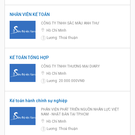
NHÂN VIÊN KẾ TOÁN
CÔNG TY TNHH SẮC MÀU ANH THƯ
Hồ Chí Minh
Lương: Thoả thuận
$
KẾ TOÁN TỔNG HỢP
CÔNG TY TNHH THƯƠNG MẠI DIARY
Hồ Chí Minh
Lương: 20.000.000VNĐ
$
Kế toán hành chính sự nghiệp
PHÂN VIỆN PHÁT TRIỂN NGUỒN NHÂN LỰC VIỆT
NAM - NHẬT BẢN TẠI TP.HCM
Hồ Chí Minh
Lương: Thoả thuận
$