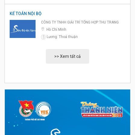
KẾ TOÁN NỘI BỘ
CÔNG TY TNHH GIẢI TRÍ TỔNG HỢP THU TRANG
Hồ Chí Minh
Lương: Thoả thuận
$
>> Xem tất cả