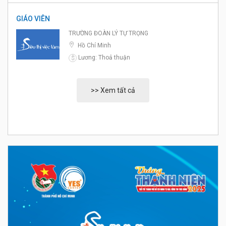
GIÁO VIÊN
TRƯỜNG ĐOÀN LÝ TỰ TRỌNG
Hồ Chí Minh
Lương: Thoả thuận
$
>> Xem tất cả