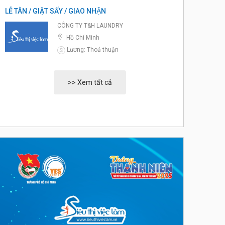
LỄ TÂN / GIẶT SẤY / GIAO NHẬN
CÔNG TY T&H LAUNDRY
Hồ Chí Minh
Lương: Thoả thuận
$
>> Xem tất cả