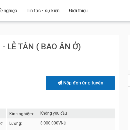
ề nghiệp
Tin tức - sự kiện
Giới thiệu
 LỄ TÂN ( BAO ĂN Ở)
Nộp đơn ứng tuyển
Không yêu cầu
Kinh nghiệm:
ệc
8.000.000VNĐ
Lương: