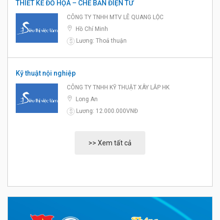
THIẾT KẾ ĐỒ HỌA – CHẾ BẢN ĐIỆN TỬ
CÔNG TY TNHH MTV LÊ QUANG LỘC
Hồ Chí Minh
Lương: Thoả thuận
$
Kỹ thuật nội nghiệp
CÔNG TY TNHH KỸ THUẬT XÂY LẮP HK
Long An
Lương: 12.000.000VNĐ
$
>> Xem tất cả