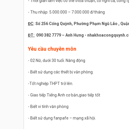
- Thời gian làm việc có thể thỏa thuận, có nghỉ ca, công 
- Thu nhập: 5.000.000 – 7.000.000 đ/tháng
ĐC
: Số 256 Cống Quỳnh, Phường Phạm Ngũ Lão , Quâ
ĐT:
090 382 7779 – Anh Hưng -
nhakhoacongquynh.
Yêu cầu chuyên môn
- 02 Nữ, dưới 30 tuổi. Năng động
- Biết sử dụng các thiết bị văn phòng.
-Tốt nghiệp THPT trở lên.
- Giao tiếp Tiếng Anh cơ bản,giao tiếp tốt
- Biết vi tính văn phòng
- Biết sử dụng fanpafe – mạng xã hội.