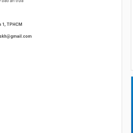
ty bao ăn trưa
̣n 1, TPHCM
cskh@gmail.com