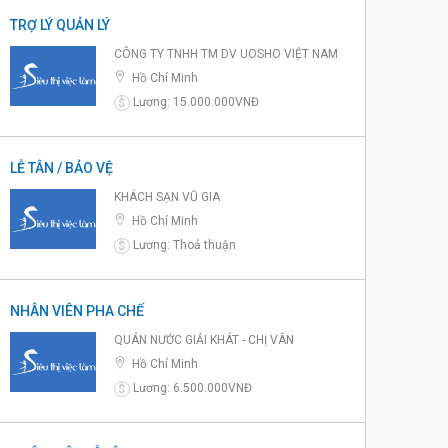
TRỢ LÝ QUẢN LÝ
CÔNG TY TNHH TM DV UOSHO VIỆT NAM
Hồ Chí Minh
Lương: 15.000.000VNĐ
$
LỄ TÂN / BẢO VỆ
KHÁCH SẠN VŨ GIA
Hồ Chí Minh
Lương: Thoả thuận
$
NHÂN VIÊN PHA CHẾ
QUÁN NƯỚC GIẢI KHÁT - CHỊ VÂN
Hồ Chí Minh
Lương: 6.500.000VNĐ
$