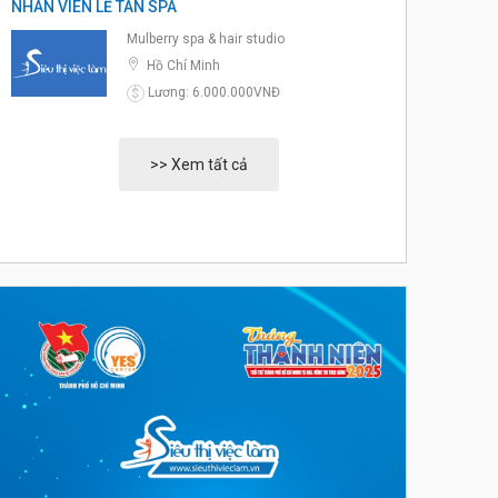
NHÂN VIÊN LỄ TÂN SPA
Mulberry spa & hair studio
Hồ Chí Minh
Lương: 6.000.000VNĐ
$
>> Xem tất cả