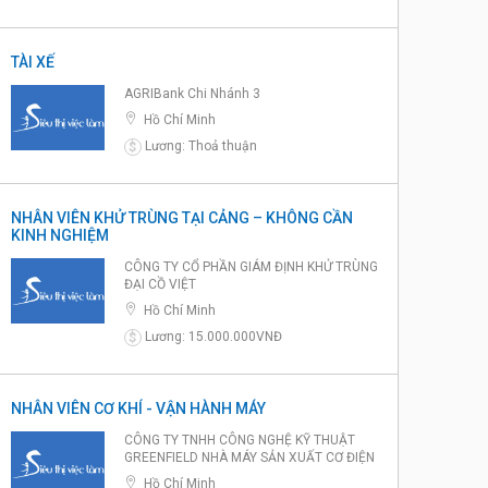
TÀI XẾ
AGRIBank Chi Nhánh 3
Hồ Chí Minh
Lương: Thoả thuận
$
NHÂN VIÊN KHỬ TRÙNG TẠI CẢNG – KHÔNG CẦN
KINH NGHIỆM
CÔNG TY CỔ PHẦN GIÁM ĐỊNH KHỬ TRÙNG
ĐẠI CỒ VIỆT
Hồ Chí Minh
Lương: 15.000.000VNĐ
$
NHÂN VIÊN CƠ KHÍ - VẬN HÀNH MÁY
CÔNG TY TNHH CÔNG NGHỆ KỸ THUẬT
GREENFIELD NHÀ MÁY SẢN XUẤT CƠ ĐIỆN
Hồ Chí Minh