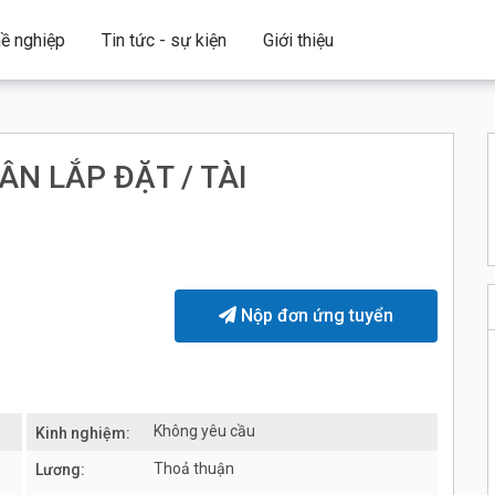
ề nghiệp
Tin tức - sự kiện
Giới thiệu
ÂN LẮP ĐẶT / TÀI
Nộp đơn ứng tuyển
Không yêu cầu
Kinh nghiệm:
Thoả thuận
Lương: