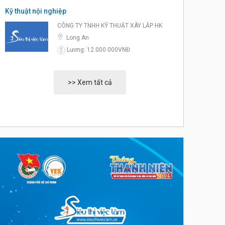
Kỹ thuật nội nghiệp
CÔNG TY TNHH KỸ THUẬT XÂY LẮP HK
Long An
Lương: 12.000.000VNĐ
$
>> Xem tất cả