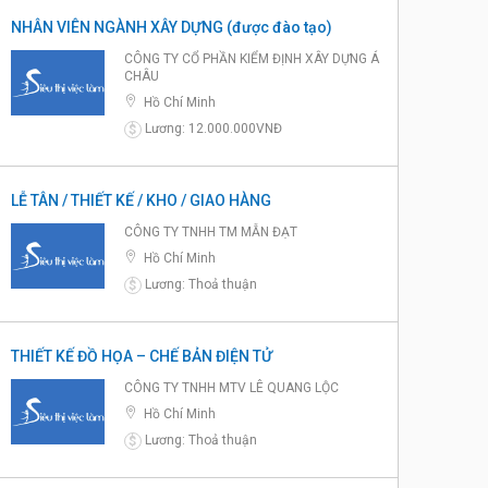
NHÂN VIÊN NGÀNH XÂY DỰNG (được đào tạo)
CÔNG TY CỔ PHẦN KIỂM ĐỊNH XÂY DỰNG Á
CHÂU
Hồ Chí Minh
Lương: 12.000.000VNĐ
$
LỄ TÂN / THIẾT KẾ / KHO / GIAO HÀNG
CÔNG TY TNHH TM MẪN ĐẠT
Hồ Chí Minh
Lương: Thoả thuận
$
THIẾT KẾ ĐỒ HỌA – CHẾ BẢN ĐIỆN TỬ
CÔNG TY TNHH MTV LÊ QUANG LỘC
Hồ Chí Minh
Lương: Thoả thuận
$