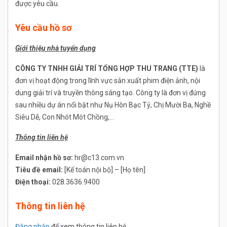
được yêu cầu.
Yêu cầu hồ sơ
Giới thiệu nhà tuyển dụng
CÔNG TY TNHH GIẢI TRÍ TỔNG HỢP THU TRANG (TTE)
là
đơn vị hoạt động trong lĩnh vực sản xuất phim điện ảnh, nội
dung giải trí và truyền thông sáng tạo. Công ty là đơn vị đứng
sau nhiều dự án nổi bật như Nụ Hôn Bạc Tỷ, Chị Mười Ba, Nghề
Siêu Dễ, Con Nhót Mót Chồng,...
Thông tin liên hệ
Email nhận hồ sơ:
hr@c13.com.vn
Tiêu đề email:
[Kế toán nội bộ] – [Họ tên]
Điện thoại:
028.3636.9400
Thông tin liên hệ
Đăng nhập
để xem thông tin liên hệ