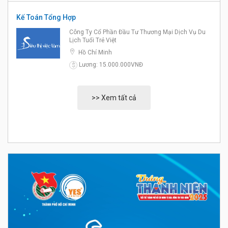
Kế Toán Tổng Hợp
Công Ty Cổ Phần Đầu Tư Thương Mại Dịch Vụ Du
Lịch Tuổi Trẻ Việt
Hồ Chí Minh
Lương: 15.000.000VNĐ
$
>> Xem tất cả