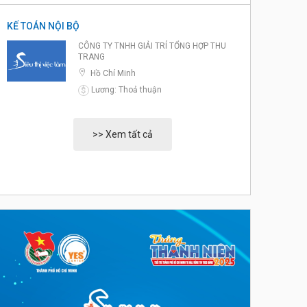
KẾ TOÁN NỘI BỘ
CÔNG TY TNHH GIẢI TRÍ TỔNG HỢP THU
TRANG
Hồ Chí Minh
Lương: Thoả thuận
$
>> Xem tất cả