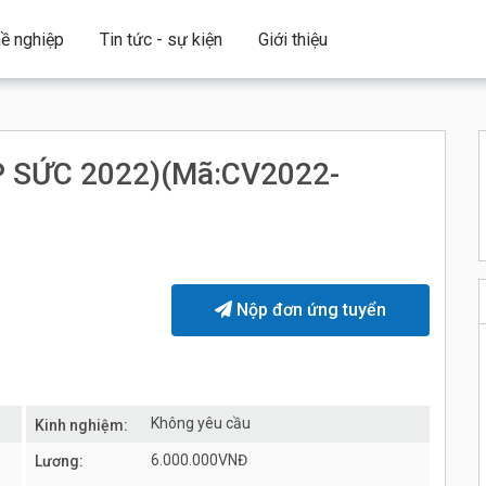
ề nghiệp
Tin tức - sự kiện
Giới thiệu
 SỨC 2022)(Mã:CV2022-
Nộp đơn ứng tuyển
Không yêu cầu
Kinh nghiệm:
6.000.000VNĐ
Lương: