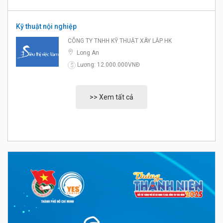
Kỹ thuật nội nghiệp
CÔNG TY TNHH KỸ THUẬT XÂY LẮP HK
Long An
Lương: 12.000.000VNĐ
$
>> Xem tất cả