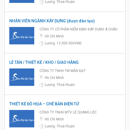
Lương: Thoả thuận
$
NHÂN VIÊN NGÀNH XÂY DỰNG (được đào tạo)
CÔNG TY CỔ PHẦN KIỂM ĐỊNH XÂY DỰNG Á CHÂU
Hồ Chí Minh
Lương: 12.000.000VNĐ
$
LỄ TÂN / THIẾT KẾ / KHO / GIAO HÀNG
CÔNG TY TNHH TM MẪN ĐẠT
Hồ Chí Minh
Lương: Thoả thuận
$
THIẾT KẾ ĐỒ HỌA – CHẾ BẢN ĐIỆN TỬ
CÔNG TY TNHH MTV LÊ QUANG LỘC
Hồ Chí Minh
Lương: Thoả thuận
$