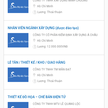
CÔNG TY TNHH XÂY DỰNG MINH CHƯƠNG
Hồ Chí Minh
Lương: Thoả thuận
$
NHÂN VIÊN NGÀNH XÂY DỰNG (được đào tạo)
CÔNG TY CỔ PHẦN KIỂM ĐỊNH XÂY DỰNG Á CHÂU
Hồ Chí Minh
Lương: 12.000.000VNĐ
$
LỄ TÂN / THIẾT KẾ / KHO / GIAO HÀNG
CÔNG TY TNHH TM MẪN ĐẠT
Hồ Chí Minh
Lương: Thoả thuận
$
THIẾT KẾ ĐỒ HỌA – CHẾ BẢN ĐIỆN TỬ
CÔNG TY TNHH MTV LÊ QUANG LỘC