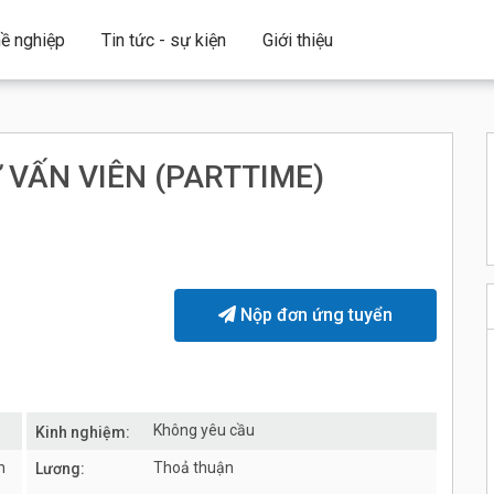
ề nghiệp
Tin tức - sự kiện
Giới thiệu
Ư VẤN VIÊN (PARTTIME)
Nộp đơn ứng tuyển
Không yêu cầu
Kinh nghiệm:
n
Thoả thuận
Lương: