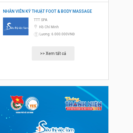
NHÂN VIÊN KỸ THUẬT FOOT & BODY MASSAGE
TTT SPA
Hồ Chí Minh
Lương: 6.000.000VNĐ
$
>> Xem tất cả