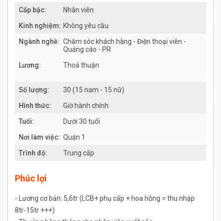
Cấp bậc:
Nhân viên
Kinh nghiệm:
Không yêu cầu
Ngành nghề:
Chăm sóc khách hàng - Điện thoại viên -
Quảng cáo - PR
Lương:
Thoả thuận
Số lượng:
30 (15 nam - 15 nữ)
Hình thức:
Giờ hành chính
Tuổi:
Dưới 30 tuổi
Nơi làm việc:
Quận 1
Trình độ:
Trung cấp
Phúc lợi
- Lương cơ bản: 5,6tr (LCB+ phụ cấp + hoa hồng = thu nhập
8tr-15tr +++)