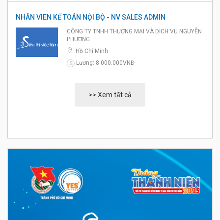
NHÂN VIEN KẾ TOÁN NỘI BỘ - NV SALES ADMIN
CÔNG TY TNHH THƯƠNG MẠI VÀ DỊCH VỤ NGUYỄN
PHƯƠNG
Hồ Chí Minh
Lương: 8.000.000VNĐ
$
>> Xem tất cả