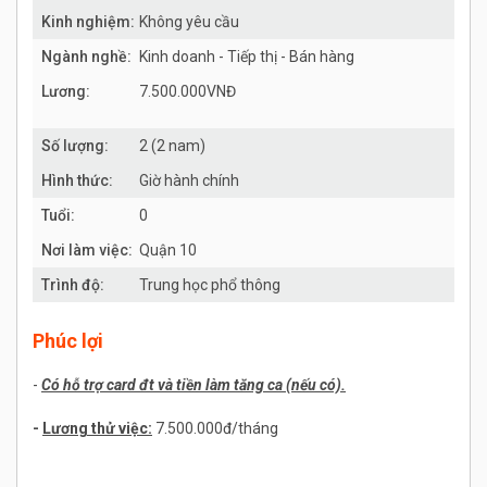
Kinh nghiệm:
Không yêu cầu
Ngành nghề:
Kinh doanh - Tiếp thị - Bán hàng
Lương:
7.500.000VNĐ
Số lượng:
2 (2 nam)
Hình thức:
Giờ hành chính
Tuổi:
0
Nơi làm việc:
Quận 10
Trình độ:
Trung học phổ thông
Phúc lợi
-
Có hỗ trợ card đt và tiền làm tăng ca (nếu có).
-
Lương thử việc:
7.500.000đ/tháng