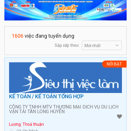
1606
việc đang tuyển dụng
Sắp xếp theo:
NỔI BẬT
KẾ TOÁN / KẾ TOÁN TỔNG HỢP
CÔNG TY TNHH MTV THƯƠNG MẠI DỊCH VỤ DU LỊCH
VẬN TẢI TÂN LONG HUYỀN
Lương: Thoả thuận