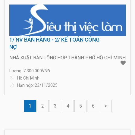
1/ NV BÁN HÀNG - 2/ KẾ TOÁN CÔNG
NỢ
NHÀ XUẤT BẢN TỔNG HỢP THÀNH PHỐ HỒ CHÍ MINH
Lương: 7.300.000VNĐ
Hồ Chí Minh
Hạn nộp: 23/11/2025
1
2
3
4
5
6
>