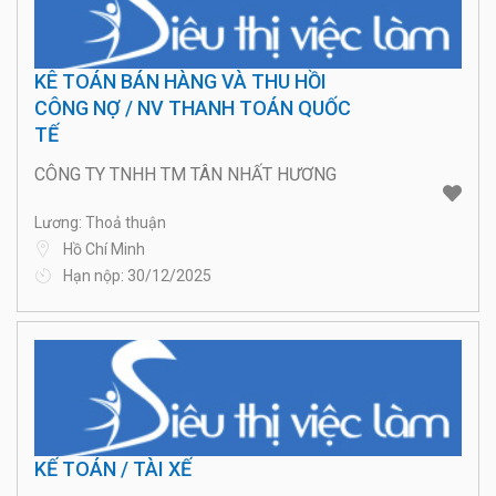
KÊ TOÁN BÁN HÀNG VÀ THU HỒI
CÔNG NỢ / NV THANH TOÁN QUỐC
TẾ
CÔNG TY TNHH TM TÂN NHẤT HƯƠNG
Lương: Thoả thuận
Hồ Chí Minh
Hạn nộp: 30/12/2025
KẾ TOÁN / TÀI XẾ