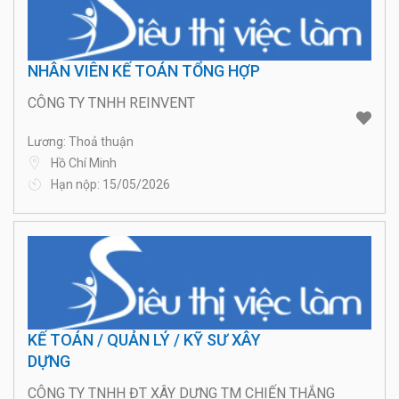
NHÂN VIÊN KẾ TOÁN TỔNG HỢP
CÔNG TY TNHH REINVENT
Lương: Thoả thuận
Hồ Chí Minh
Hạn nộp: 15/05/2026
KẾ TOÁN / QUẢN LÝ / KỸ SƯ XÂY
DỰNG
CÔNG TY TNHH ĐT XÂY DỰNG TM CHIẾN THẮNG