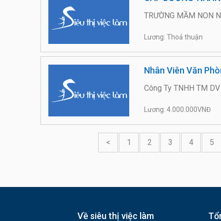
TRƯỜNG MẦM NON N
Lương: Thoả thuận
Nhân Viên Văn Phò
Công Ty TNHH TM DV 
Lương: 4.000.000VNĐ
<
1
2
3
4
5
Về siêu thị việc làm
Tổn