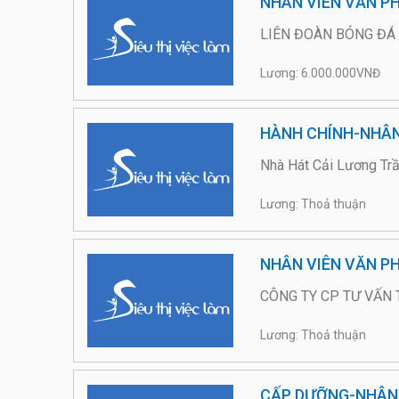
NHÂN VIÊN VĂN PH
LIÊN ĐOÀN BÓNG ĐA
Lương: 6.000.000VNĐ
HÀNH CHÍNH-NHÂ
Nhà Hát Cải Lương Tr
Lương: Thoả thuận
NHÂN VIÊN VĂN P
CÔNG TY CP TƯ VẤN 
Lương: Thoả thuận
CẤP DƯỠNG-NHÂN 