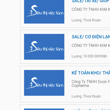
SALE/TÀI XẾ/ GIÚP 
CÔNG TY TNHH KIM K
Lương: Thoả thuận
SALE/ CƠ ĐIỆN LẠ
CÔNG TY TNHH KIM K
Lương: 10.000.000VNĐ
KẾ TOÁN KHO/ TH
Công Ty TNHH Dược Ph
Copharma
Lương: Thoả thuận