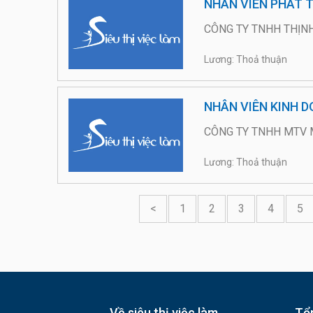
NHÂN VIÊN PHÁT 
CÔNG TY TNHH THỊN
Lương: Thoả thuận
NHÂN VIÊN KINH D
CÔNG TY TNHH MTV 
Lương: Thoả thuận
<
1
2
3
4
5
Về siêu thị việc làm
Tổn