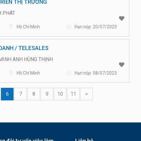
TRIỂN THỊ TRƯỜNG
H PHÁT
Hồ Chí Minh
Hạn nộp: 20/07/2023
OANH / TELESALES
MINH ANH HÙNG THỊNH
Hồ Chí Minh
Hạn nộp: 08/07/2023
6
7
8
9
10
11
>
g đài tư vấn việc làm
Liên hệ