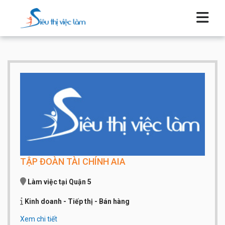
TẬP ĐOÀN TÀI CHÍNH AIA
Làm việc tại Quận 5
Kinh doanh - Tiếp thị - Bán hàng
Xem chi tiết
Qui mô công ty:
Dưới 20 người