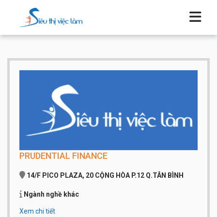
PRUDENTIAL FINANCE
14/F PICO PLAZA, 20 CỘNG HÒA P.12 Q.TÂN BÌNH
Ngành nghề khác
Xem chi tiết
Qui mô công ty:
Dưới 20 người