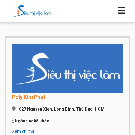
Poly Kim Phat
1027 Nguyen Xien, Long Binh, Thủ Duc, HCM
Ngành nghề khác
Xem chi tiết
Qui mô công ty:
Dưới 20 người