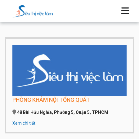
PHÒNG KHÁM NỘI TỔNG QUÁT
48 Bùi Hữu Nghĩa, Phường 5, Quận 5, TPHCM
Xem chi tiết
Qui mô công ty:
Dưới 20 người
Số điện thoại:
0908457919 – B/s Thanh Hà