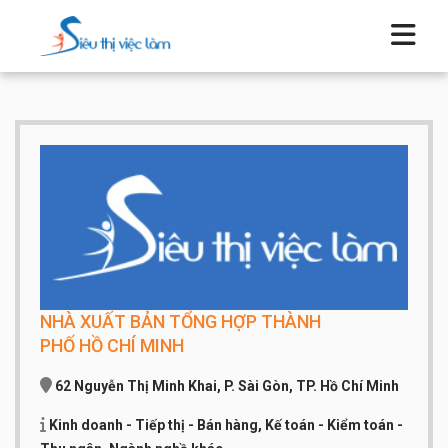
NHÀ XUẤT BẢN TỔNG HỢP THÀNH
PHỐ HỒ CHÍ MINH
62 Nguyễn Thị Minh Khai, P. Sài Gòn, TP. Hồ Chí Minh
Kinh doanh - Tiếp thị - Bán hàng, Kế toán - Kiểm toán -