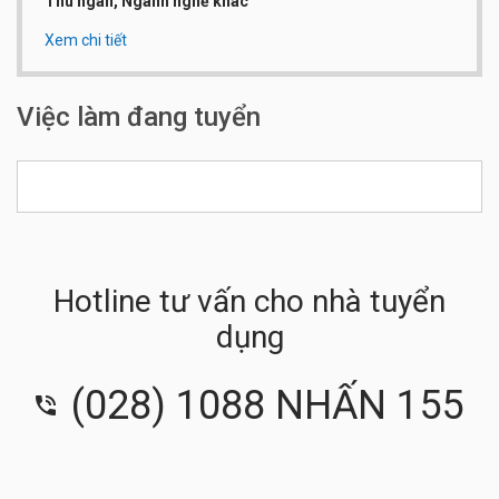
Thu ngân, Ngành nghề khác
Xem chi tiết
Qui mô công ty:
Từ 50 đến 100 người
Số điện thoại:
028.38225340
Việc làm đang tuyển
Hotline tư vấn cho nhà tuyển
dụng
(028) 1088 NHẤN 155