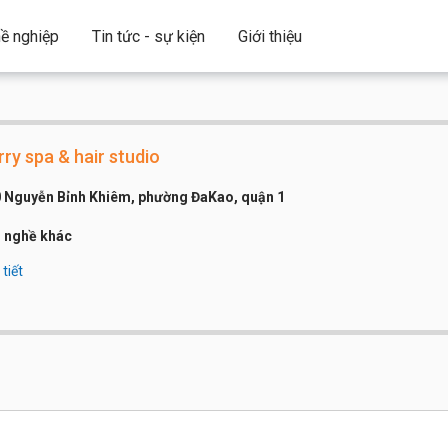
ề nghiệp
Tin tức - sự kiện
Giới thiệu
ry spa & hair studio
 Nguyễn Bỉnh Khiêm, phường ĐaKao, quận 1
 nghề khác
tiết
công ty:
Dưới 20 người