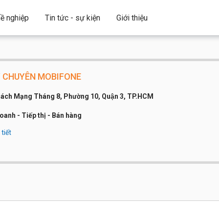
ề nghiệp
Tin tức - sự kiện
Giới thiệu
Ý CHUYÊN MOBIFONE
ách Mạng Tháng 8, Phường 10, Quận 3, TP.HCM
oanh - Tiếp thị - Bán hàng
tiết
công ty:
Dưới 20 người
 thoại:
0902 453 678