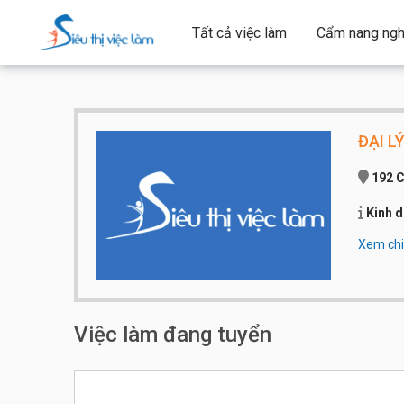
Tất cả việc làm
Cẩm nang ngh
ĐẠI L
192 C
Kinh d
Xem chi 
Qui mô 
Số điện
Việc làm đang tuyển