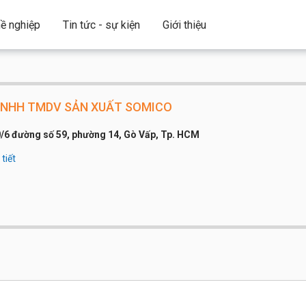
ề nghiệp
Tin tức - sự kiện
Giới thiệu
TNHH TMDV SẢN XUẤT SOMICO
/6 đường số 59, phường 14, Gò Vấp, Tp. HCM
tiết
công ty:
Dưới 20 người
 thoại:
0903688441 - CHỊ TÂM