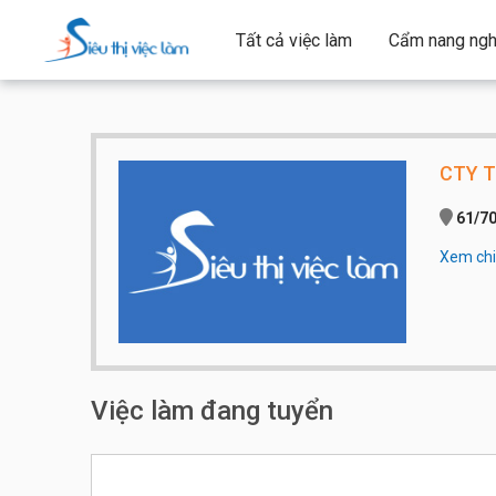
Tất cả việc làm
Cẩm nang ngh
CTY 
61/70
Xem chi 
Qui mô 
Số điện
Việc làm đang tuyển