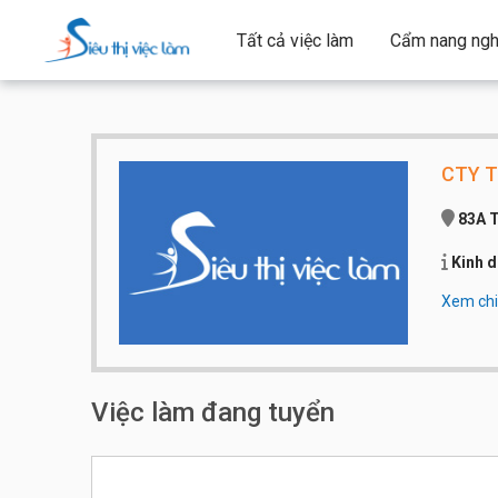
Tất cả việc làm
Cẩm nang ngh
CTY 
83A T
Kinh d
Xem chi 
Qui mô 
Số điện
Việc làm đang tuyển