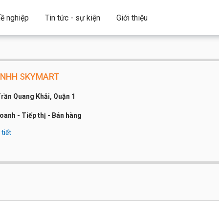
ề nghiệp
Tin tức - sự kiện
Giới thiệu
TNHH SKYMART
rần Quang Khải, Quận 1
oanh - Tiếp thị - Bán hàng
tiết
công ty:
Dưới 20 người
 thoại:
0919341551