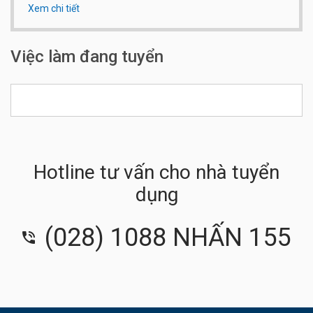
Xem chi tiết
Qui mô công ty:
Dưới 20 người
Số điện thoại:
0903737433
Việc làm đang tuyển
Hotline tư vấn cho nhà tuyển
dụng
(028) 1088 NHẤN 155