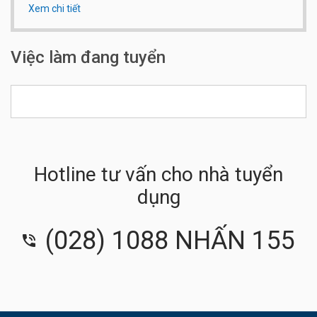
Xem chi tiết
Qui mô công ty:
Dưới 20 người
Số điện thoại:
0902.794.269
Việc làm đang tuyển
Hotline tư vấn cho nhà tuyển
dụng
(028) 1088 NHẤN 155