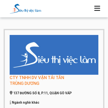
CTY TNHH DV VẬN TẢI TÂN
TRÙNG DƯƠNG
137 ĐƯỜNG SỐ 8, P.11, QUẬN GÒ VẤP
Ngành nghề khác