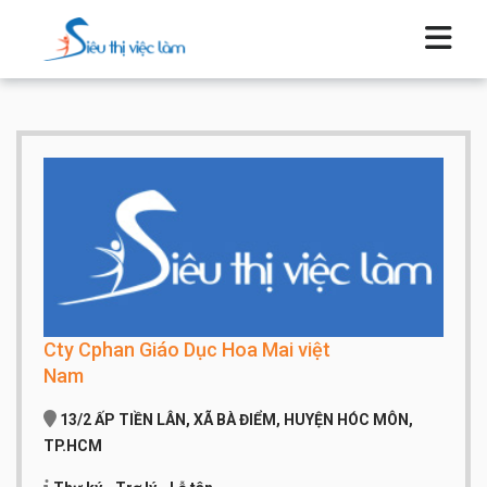
Cty Cphan Giáo Dục Hoa Mai việt
Nam
13/2 ẤP TIỀN LÂN, XÃ BÀ ĐIỂM, HUYỆN HÓC MÔN,
TP.HCM