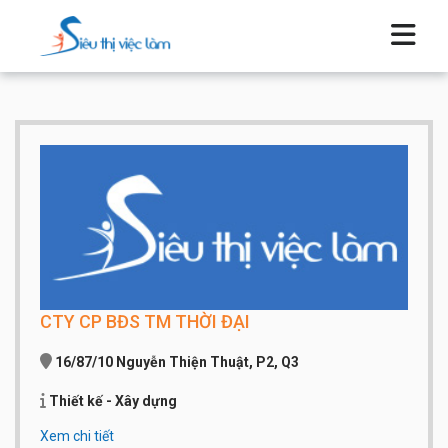
CTY CP BĐS TM THỜI ĐẠI
16/87/10 Nguyễn Thiện Thuật, P2, Q3
Thiết kế - Xây dựng
Xem chi tiết
Qui mô công ty:
Từ 50 đến 100 người