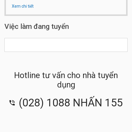
Xem chi tiết
Qui mô công ty:
Dưới 20 người
Số điện thoại:
028 - 3822 7655 gặp chị Thu
Việc làm đang tuyển
Hotline tư vấn cho nhà tuyển
dụng
(028) 1088 NHẤN 155