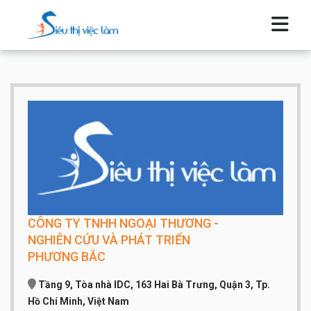
CÔNG TY TNHH NGOẠI THƯƠNG -
NGHIÊN CỨU VÀ PHÁT TRIỂN
PHƯƠNG BẮC
Tầng 9, Tòa nhà IDC, 163 Hai Bà Trưng, Quận 3, Tp.
Hồ Chí Minh, Việt Nam