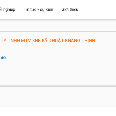
ề nghiệp
Tin tức - sự kiện
Giới thiệu
TY TNHH MTV XNK KỸ THUẬT KHANG THỊNH
tiết
công ty:
Dưới 20 người