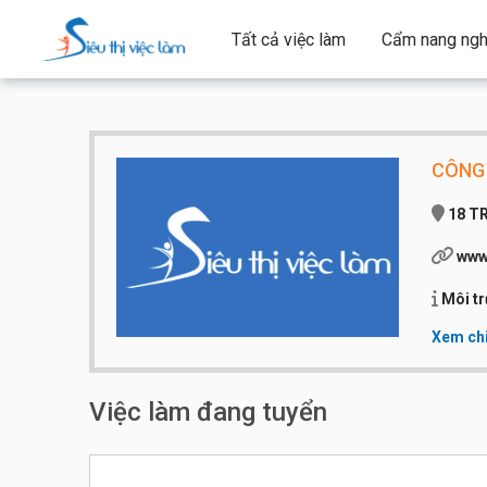
Tất cả việc làm
Cẩm nang ngh
CÔNG 
18 T
www
Môi t
Xem chi
Qui mô 
Số điện
Website
Việc làm đang tuyển