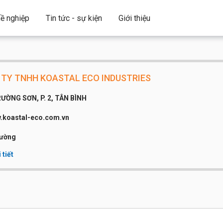
ề nghiệp
Tin tức - sự kiện
Giới thiệu
TY TNHH KOASTAL ECO INDUSTRIES
RƯỜNG SƠN, P. 2, TÂN BÌNH
.koastal-eco.com.vn
rường
 tiết
công ty:
Dưới 20 người
 thoại:
08 3848 8990
:
www.koastal-eco.com.vn