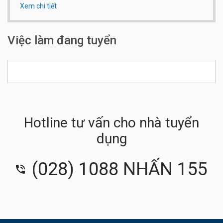
Xem chi tiết
Qui mô công ty:
Từ 200 đến 500 người
Là công ty chuyên kinh doanh trong lĩnh vực kiểm toán và
tư vấn thuế, kiểm toán quyết toán các công trình
Việc làm đang tuyển
Hotline tư vấn cho nhà tuyển
dụng
(028) 1088 NHẤN 155